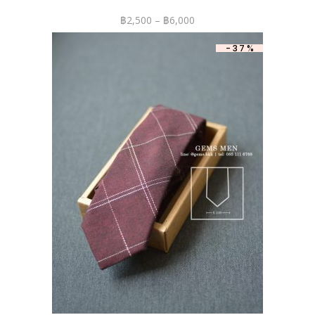
฿
2,500
–
฿
6,000
-37%