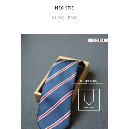
NECKTIE
฿
1,090
฿
690
-37%
SOLD