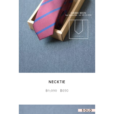
NECKTIE
฿
1,090
฿
690
-37%
SOLD