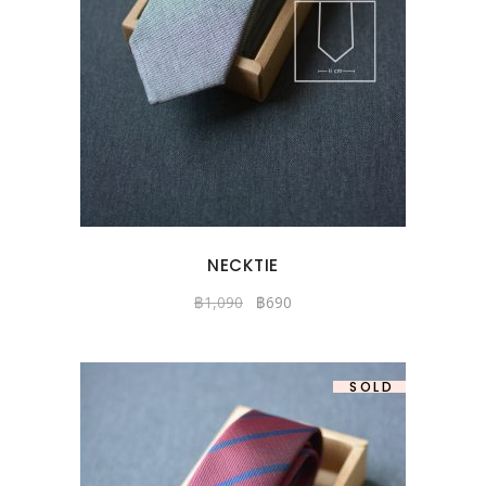
NECKTIE
฿
1,090
฿
690
-37%
SOLD