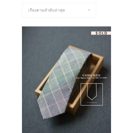
เรียงตามลำดับล่าสุด
-37%
SOLD