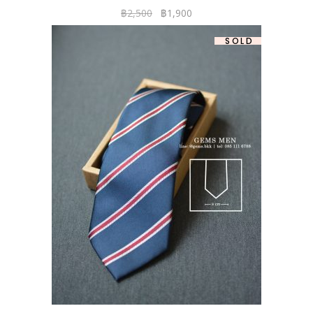
฿
2,500
฿
1,900
-37%
SOLD