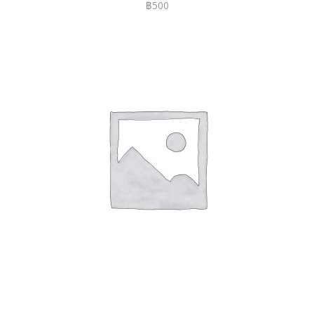
฿
500